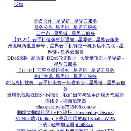
反馈
渠道合作 - 星界链 - 星界云服务
服务公告- 星界链 - 星界云服务
云生态 - 星界链 - 星界云服务
【03-27】云手机镜像更新通知 - 星界链 - 星界云服务
跨境电商批量养号，星界云手机群控一机多店不关联 - 星
界链 - 星界云服务
DDoS高防_高防IP_DDoS攻击防护_大流量攻击 - 星界链 -
星界云服务
【11-07】云平台维护通知 - 星界链 - 星界云服务
热门资讯- 星界链 - 星界云服务
对比真机挂机，云手机电费一年省多少 - 星界链 - 星界云服
务
当腾讯视频在国外不能用，我们如何与故乡的烟火气重新
连线？ - 视频加速器
relaxspace.tw
hs7535408.com.tw
翻墙党翻墙社区 | VPN论坛 - Powered by Discuz!
VPNios端 (Outline) 下载及使用教程 | KuailianVPN
pflbl88.cn
下载 - 轻蜂加速器
VPNios端 (Outline) 下载及使用教程 | LiebaoVPN