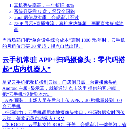
真机丢失率高，一年折旧 30%
系统升级靠 U 盘，督导全国跑
-root 后信息泄露，合规审计不过
720P 展示+直播推流，真机发热降频，画面直接糊成油
画
当市场部门把“单台设备综合成本”算到 1800 元/年时，云手机
的月租价只要 30 元起，拐点自然出现。
云手机常驻 APP+扫码摄像头：零代码搭
起“店内机器人”
星界云手机把整机搬到云端，门店侧只需一台带摄像头的
Android 主板+显示器，就能通过 点击这里 提供的客户端，
把“云手机”投射到本地。
- APP 预装：市场人员在后台上传 APK，30 秒批量装到 100
台云手机
- 扫码能力：云手机调用本地摄像头接口，扫码数据实时回传
云端，领奖记录自动落入 CRM
- 免 ROOT：云手机支持 ROOT 开关，合规审计一键关闭，省