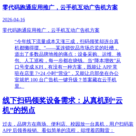
零代码跑通应用推广，云手机互动广告机方案
2026-04-16
零代码跑通应用推广，云手机互动广告机方案
“今年线下流量成本又涨三成，扫码领奖却连台真
机都懒得摆。”——某连锁饮品市场总监的吐槽，
道出了多数品牌地推的痛点：设备采购、运维、换
包、人工巡检，每一步都在烧钱。当“降本增效”从
口号变成 KPI，有没有一种方案，既能让 APP 常
驻在店里 7×24 小时“营业”，又能让总部坐在办公
室就把 100 台广告机一键升级？答案藏在云手机
里。
线下扫码领奖设备需求：从真机到“云
机”的拐点
过去，品牌方在商场、便利店、校园放一台真机，用户扫码装
APP 后领券核销。看似简单的流程，却埋着四颗雷：