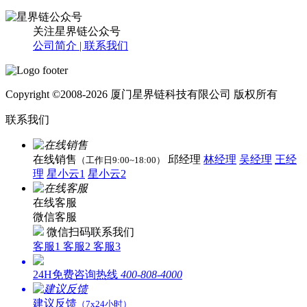
关注星界链公众号
公司简介 |
联系我们
Copyright ©2008-2026 厦门星界链科技有限公司 版权所有
联系我们
在线销售
邱经理
林经理
吴经理
王经
（工作日9:00~18:00）
理
星小云1
星小云2
在线客服
微信客服
微信扫码联系我们
客服1
客服2
客服3
24H免费咨询热线
400-808-4000
建议反馈
（7x24小时）