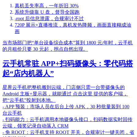
真机丢失率高，一年折旧 30%
系统升级靠 U 盘，督导全国跑
-root 后信息泄露，合规审计不过
720P 展示+直播推流，真机发热降频，画面直接糊成油
画
当市场部门把“单台设备综合成本”算到 1800 元/年时，云手机
的月租价只要 30 元起，拐点自然出现。
云手机常驻 APP+扫码摄像头：零代码搭
起“店内机器人”
星界云手机把整机搬到云端，门店侧只需一台带摄像头的
Android 主板+显示器，就能通过 点击这里 提供的客户端，
把“云手机”投射到本地。
- APP 预装：市场人员在后台上传 APK，30 秒批量装到 100
台云手机
- 扫码能力：云手机调用本地摄像头接口，扫码数据实时回传
云端，领奖记录自动落入 CRM
- 免 ROOT：云手机支持 ROOT 开关，合规审计一键关闭，省