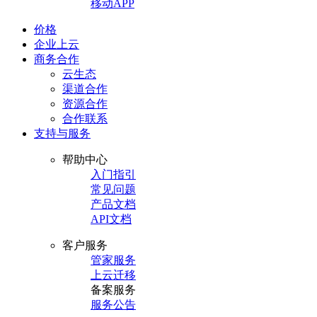
移动APP
价格
企业上云
商务合作
云生态
渠道合作
资源合作
合作联系
支持与服务
帮助中心
入门指引
常见问题
产品文档
API文档
客户服务
管家服务
上云迁移
备案服务
服务公告