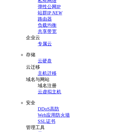
私有网络
弹性公网IP
站群IP
NEW
路由器
负载均衡
共享带宽
企业云
专属云
存储
云硬盘
云迁移
主机迁移
域名与网站
域名注册
云虚拟主机
安全
DDoS高防
Web应用防火墙
SSL证书
管理工具