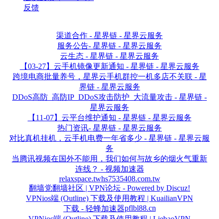
反馈
渠道合作 - 星界链 - 星界云服务
服务公告- 星界链 - 星界云服务
云生态 - 星界链 - 星界云服务
【03-27】云手机镜像更新通知 - 星界链 - 星界云服务
跨境电商批量养号，星界云手机群控一机多店不关联 - 星
界链 - 星界云服务
DDoS高防_高防IP_DDoS攻击防护_大流量攻击 - 星界链 -
星界云服务
【11-07】云平台维护通知 - 星界链 - 星界云服务
热门资讯- 星界链 - 星界云服务
对比真机挂机，云手机电费一年省多少 - 星界链 - 星界云服
务
当腾讯视频在国外不能用，我们如何与故乡的烟火气重新
连线？ - 视频加速器
relaxspace.tw
hs7535408.com.tw
翻墙党翻墙社区 | VPN论坛 - Powered by Discuz!
VPNios端 (Outline) 下载及使用教程 | KuailianVPN
pflbl88.cn
下载 - 轻蜂加速器
VPNios端 (Outline) 下载及使用教程 | LiebaoVPN