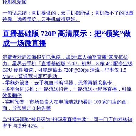
掉刷机烦恼
一句话总结：真机要做的，云手机都能做；真机做不了的批量
镜像、远程预览，云手机做得更好。
直播基础版 720P 高清展示：把“领奖”做
成一场微直播
消费者对静态海报早已免疫，却对“真人抽奖直播”毫无抵抗
力。星界云手机「直播基础版 720P」机型，8 核 4G 配专业级
GPU 硬件加速，可稳定输出 720P@30fps 清流，码率仅 1.5
Mbps，普通宽带即可带动。
- 零额外设备：云手机自带编码器，无需再插采集卡
- 多平台同步推：一路流送抖音，一路流送小程序直播，引流
效果翻倍
- 实时预览：市场负责人在电脑端就能看到 100 家门店的画
面，异常黑屏 3 秒告警
当“扫码领奖”被升级为“扫码看直播抽奖”，同一门店的券核销
率平均提升 42%。