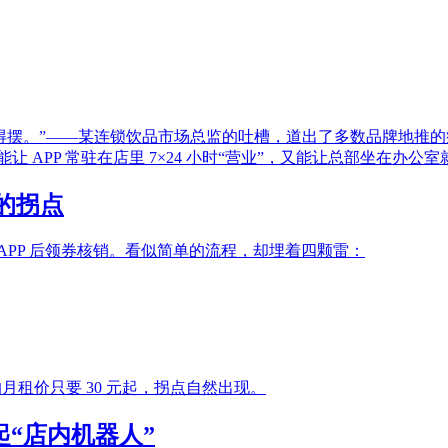
得摆。”——某连锁饮品市场总监的吐槽，道出了多数品牌地推
让 APP 常驻在店里 7×24 小时“营业”，又能让总部坐在办公
的拐点
APP 后领券核销。看似简单的流程，却埋着四颗雷：
的月租价只要 30 元起，拐点自然出现。
起“店内机器人”