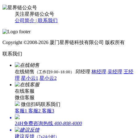
关注星界链公众号
公司简介 |
联系我们
Copyright ©2008-2026 厦门星界链科技有限公司 版权所有
联系我们
在线销售
邱经理
林经理
吴经理
王经
（工作日9:00~18:00）
理
星小云1
星小云2
在线客服
微信客服
微信扫码联系我们
客服1
客服2
客服3
24H免费咨询热线
400-808-4000
建议反馈
（7x24小时）