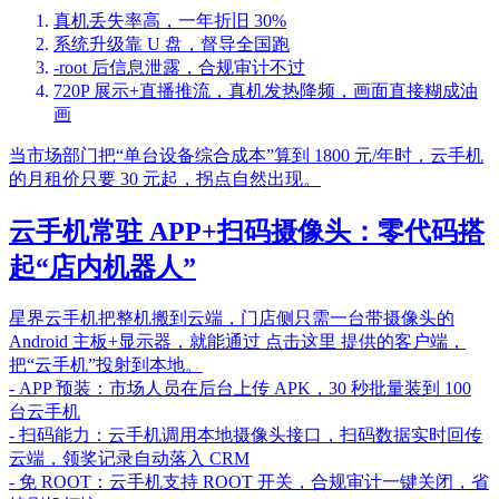
真机丢失率高，一年折旧 30%
系统升级靠 U 盘，督导全国跑
-root 后信息泄露，合规审计不过
720P 展示+直播推流，真机发热降频，画面直接糊成油
画
当市场部门把“单台设备综合成本”算到 1800 元/年时，云手机
的月租价只要 30 元起，拐点自然出现。
云手机常驻 APP+扫码摄像头：零代码搭
起“店内机器人”
星界云手机把整机搬到云端，门店侧只需一台带摄像头的
Android 主板+显示器，就能通过 点击这里 提供的客户端，
把“云手机”投射到本地。
- APP 预装：市场人员在后台上传 APK，30 秒批量装到 100
台云手机
- 扫码能力：云手机调用本地摄像头接口，扫码数据实时回传
云端，领奖记录自动落入 CRM
- 免 ROOT：云手机支持 ROOT 开关，合规审计一键关闭，省