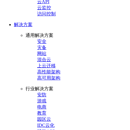
云API
云监控
访问控制
解决方案
通用解决方案
安全
灾备
网站
混合云
上云迁移
高性能架构
高可用架构
行业解决方案
安防
游戏
电商
教育
园区云
IDC云化