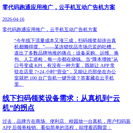
零代码跑通应用推广，云手机互动广告机方案
2026-04-16
零代码跑通应用推广，云手机互动广告机方案
“今年线下流量成本又涨三成，扫码领奖却连台真
机都懒得摆。”——某连锁饮品市场总监的吐槽，
道出了多数品牌地推的痛点：设备采购、运维、换
包、人工巡检，每一步都在烧钱。当“降本增效”从
口号变成 KPI，有没有一种方案，既能让 APP 常
驻在店里 7×24 小时“营业”，又能让总部坐在办公
室就把 100 台广告机一键升级？答案藏在云手机
里。
线下扫码领奖设备需求：从真机到“云
机”的拐点
过去，品牌方在商场、便利店、校园放一台真机，用户扫码装
APP 后领券核销。看似简单的流程，却埋着四颗雷：