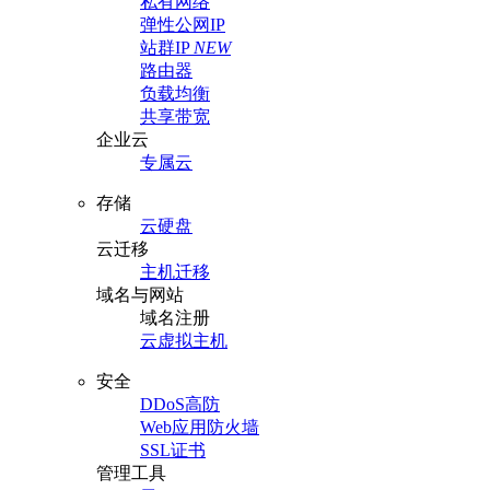
私有网络
弹性公网IP
站群IP
NEW
路由器
负载均衡
共享带宽
企业云
专属云
存储
云硬盘
云迁移
主机迁移
域名与网站
域名注册
云虚拟主机
安全
DDoS高防
Web应用防火墙
SSL证书
管理工具