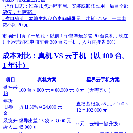
- 操作日志：谁在几点远程重启、安装或卸载应用，后台全部
留痕，方便审计
- 省电省流：本地主板仅负责解码显示，功耗 <5 W，一年电
费不到 20 元
市场部门算了一笔账：以前 1 个督导最多管 30 台真机，现在
1 个运营能在电脑前看 300 台云手机，人力直接省 80%。
成本对比：真机 VS 云手机（以 100 台、
1 年计）
项目
真机方案
星界云手机方案
硬件采
100 台 × 800 元 = 80,000 元
0 元（无需真机）
购
年折
直播基础版 85 元 × 100 ×
旧/租
折旧 30% ≈ 24,000 元
12 = 102,000 元
金
系统升
督导出差 15 次 × 3,000 元 =
0 元（云端一键升级）
级人工
45,000 元